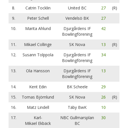
8.
Catrin Tocklin
United BC
27
(R)
9.
Peter Schell
Vendelsö BK
27
10.
Marita Ahlund
Djurgårdens IF
42
Bowlingförening
11.
Mikael Collinge
SK Nova
13
(R)
12.
Susann Tolppola
Djurgårdens IF
34
Bowlingförening
13.
Ola Hansson
Djurgårdens IF
13
Bowlingförening
14.
Kent Edin
BK Scheele
29
15.
Tomas Björnlund
SK Nova
26
(R)
16.
Matz Lindell
Täby BwK
10
17.
Karl-
NBC Gullmarsplan
30
Mikael Ekbäck
BC