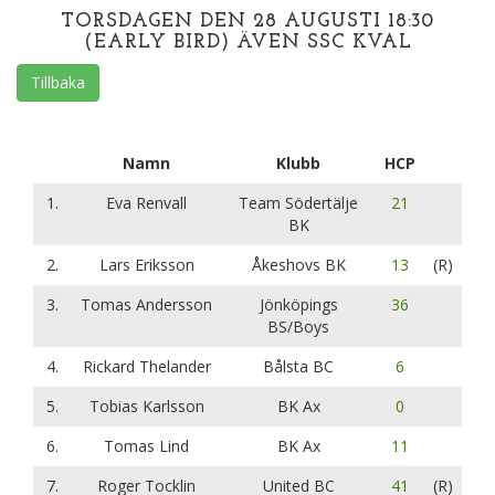
TORSDAGEN DEN 28 AUGUSTI 18:30
(EARLY BIRD) ÄVEN SSC KVAL
Tillbaka
Namn
Klubb
HCP
1.
Eva Renvall
Team Södertälje
21
BK
2.
Lars Eriksson
Åkeshovs BK
13
(R)
3.
Tomas Andersson
Jönköpings
36
BS/Boys
4.
Rickard Thelander
Bålsta BC
6
5.
Tobias Karlsson
BK Ax
0
6.
Tomas Lind
BK Ax
11
7.
Roger Tocklin
United BC
41
(R)