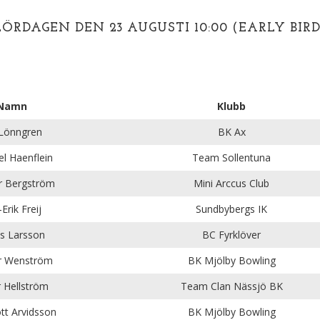
LÖRDAGEN DEN 23 AUGUSTI 10:00 (EARLY BIRD
Namn
Klubb
 Lönngren
BK Ax
l Haenflein
Team Sollentuna
r Bergström
Mini Arccus Club
Erik Freij
Sundbybergs IK
s Larsson
BC Fyrklöver
er Wenström
BK Mjölby Bowling
 Hellström
Team Clan Nässjö BK
ott Arvidsson
BK Mjölby Bowling