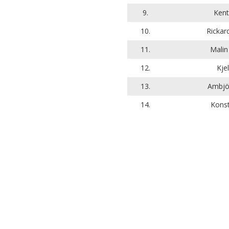
9.
Kent
10.
Rickar
11.
Malin
12.
Kje
13.
Ambjör
14.
Konst