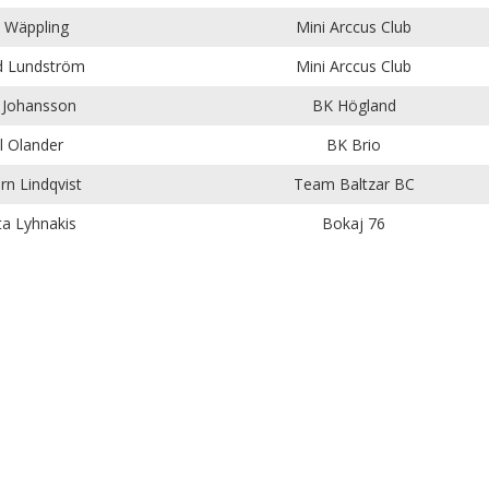
 Wäppling
Mini Arccus Club
d Lundström
Mini Arccus Club
 Johansson
BK Högland
ll Olander
BK Brio
n Lindqvist
Team Baltzar BC
a Lyhnakis
Bokaj 76