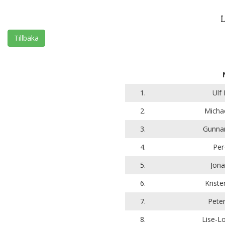
Tillbaka
1.
Ulf
2.
Michae
3.
Gunna
4.
Per-
5.
Jona
6.
Krist
7.
Peter
8.
Lise-L