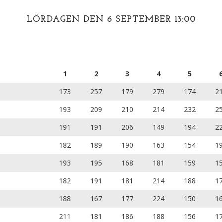
LÖRDAGEN DEN 6 SEPTEMBER 13:00
1
2
3
4
5
173
257
179
279
174
2
193
209
210
214
232
2
191
191
206
149
194
2
182
189
190
163
154
1
193
195
168
181
159
1
182
191
181
214
188
1
188
167
177
224
150
1
211
181
186
188
156
1