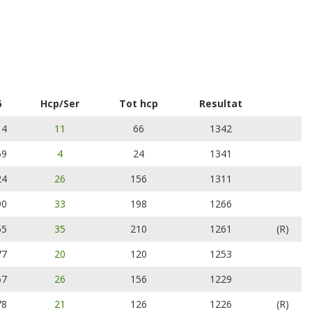
6
Hcp/Ser
Tot hcp
Resultat
14
11
66
1342
59
4
24
1341
24
26
156
1311
90
33
198
1266
55
35
210
1261
(R)
77
20
120
1253
67
26
156
1229
78
21
126
1226
(R)