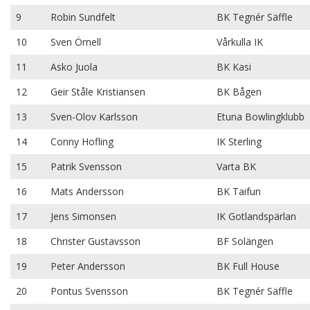
9
Robin Sundfelt
BK Tegnér Säffle
10
Sven Örnell
Vårkulla IK
11
Asko Juola
BK Kasi
12
Geir Ståle Kristiansen
BK Bågen
13
Sven-Olov Karlsson
Etuna Bowlingklubb
14
Conny Hofling
IK Sterling
15
Patrik Svensson
Varta BK
16
Mats Andersson
BK Taifun
17
Jens Simonsen
IK Gotlandspärlan
18
Christer Gustavsson
BF Solängen
19
Peter Andersson
BK Full House
20
Pontus Svensson
BK Tegnér Säffle