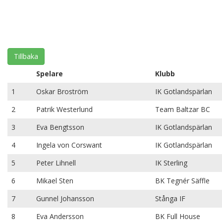
Tillbaka
Spelare
Klubb
1
Oskar Broström
IK Gotlandspärlan
2
Patrik Westerlund
Team Baltzar BC
3
Eva Bengtsson
IK Gotlandspärlan
4
Ingela von Corswant
IK Gotlandspärlan
5
Peter Lihnell
IK Sterling
6
Mikael Sten
BK Tegnér Säffle
7
Gunnel Johansson
Stånga IF
8
Eva Andersson
BK Full House