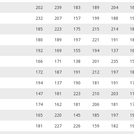
202
239
183
189
204
1
232
207
157
199
188
1
185
223
175
215
214
1
180
189
197
221
191
1
192
169
155
194
137
1
166
171
138
201
235
1
172
187
191
212
197
1
194
137
190
181
191
1
147
181
223
210
203
1
174
162
181
206
181
1
165
220
145
185
197
1
181
227
226
159
182
1