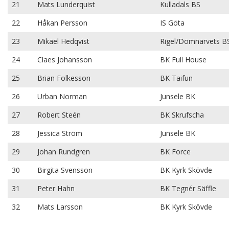
21
Mats Lunderquist
Kulladals BS
22
Håkan Persson
IS Göta
23
Mikael Hedqvist
Rigel/Domnarvets B
24
Claes Johansson
BK Full House
25
Brian Folkesson
BK Taifun
26
Urban Norman
Junsele BK
27
Robert Steén
BK Skrufscha
28
Jessica Ström
Junsele BK
29
Johan Rundgren
BK Force
30
Birgita Svensson
BK Kyrk Skövde
31
Peter Hahn
BK Tegnér Säffle
32
Mats Larsson
BK Kyrk Skövde