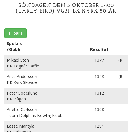
SÖNDAGEN DEN 5 OKTOBER 17:00
(EARLY BIRD) VGBF BK KYRK 50 ÅR
Tillbaka
Spelare
/Klubb
Resultat
Mikael Sten
1377
(R)
BK Tegnér Säffle
Ante Andersson
1323
(R)
BK Kyrk Skövde
Peter Söderlund
1312
BK Bågen
Anette Carlsson
1308
Team Dolphins Bowlingklubb
Lasse Mäntylä
1281
BF Solängen