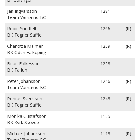
Jan Ingvarsson
1281
Team Värnamo BC
Robin Sundfelt
1266
(R)
BK Tegnér Säffle
Charlotta Malmer
1259
(R)
BK Oden Falköping
Brian Folkesson
1258
BK Taifun
Peter Johansson
1246
(R)
Team Värnamo BC
Pontus Svensson
1243
(R)
BK Tegnér Säffle
Monika Gustafsson
1125
BK Kyrk Skövde
Michael Johansson
1113
(R)
Team Värnamo BC